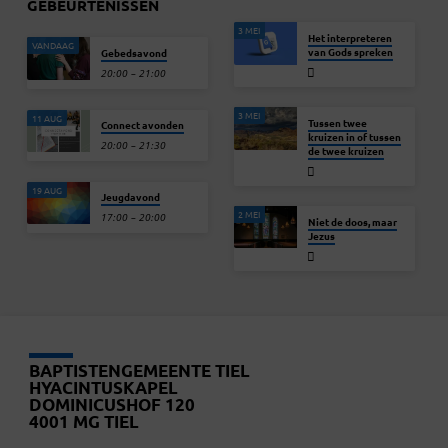
GEBEURTENISSEN
3 MEI
Het interpreteren
VANDAAG
van Gods spreken
Gebedsavond
20:00 – 21:00
3 MEI
11 AUG
Tussen twee
Connect avonden
kruizen in of tussen
20:00 – 21:30
de twee kruizen
19 AUG
Jeugdavond
2 MEI
17:00 – 20:00
Niet de doos, maar
Jezus
BAPTISTENGEMEENTE TIEL
HYACINTUSKAPEL
DOMINICUSHOF 120
4001 MG TIEL