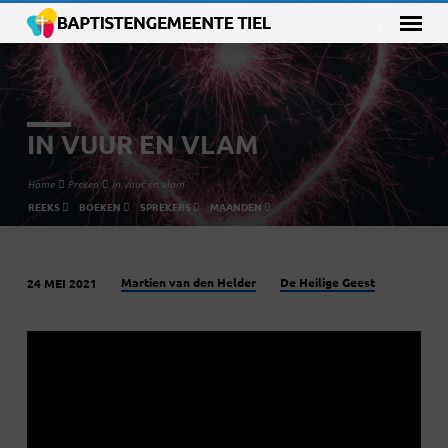
IN VUUR EN VLAM
Home
Preken
In vuur en vlam
REEKS
BOEKEN
SPREKERS
MAANDEN
Martien van den Helder
De Heilige Geest
24 MEI 2021
IN
VUUR
EN
VLAM