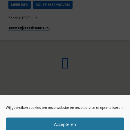
MEER INFO
ROUTE BESCHRIJVING
Zondag 10.00 uur
contact​@baptistentiel.nl
Wij gebruiken cookies om onze website en onze service te optimaliseren.
ONLINE ARCHIEF
CONTACT
Sprekers
ANBI
Preekseries
E-mail
Accepteren
Privacy beleid
Colofon