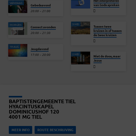
Het interpreteren
VANDAAG
van Gods spreken
Gebedsavond
20:00 – 21:00
3 MEI
MORGEN
Tussen twee
Connect avonden
kruizen in of tussen
20:00 – 21:30
de twee kruizen
19 AUG
Jeugdavond
2 MEI
17:00 – 20:00
Niet de doos, maar
Jezus
BAPTISTENGEMEENTE TIEL
HYACINTUSKAPEL
DOMINICUSHOF 120
4001 MG TIEL
MEER INFO
ROUTE BESCHRIJVING