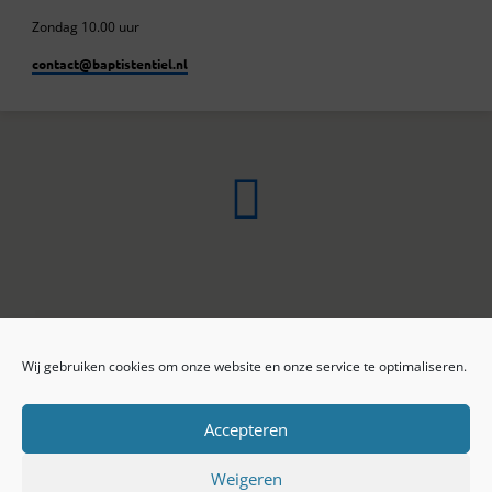
Zondag 10.00 uur
contact​@baptistentiel.nl
Wij gebruiken cookies om onze website en onze service te optimaliseren.
ONLINE ARCHIEF
CONTACT
Sprekers
ANBI
Preekseries
E-mail
Accepteren
Privacy beleid
Colofon
Weigeren