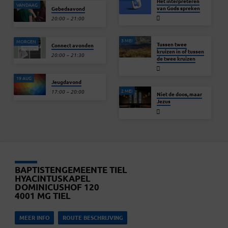
Het interpreteren
VANDAAG
van Gods spreken
Gebedsavond
20:00 – 21:00
3 MEI
MORGEN
Tussen twee
Connect avonden
kruizen in of tussen
20:00 – 21:30
de twee kruizen
19 AUG
Jeugdavond
2 MEI
17:00 – 20:00
Niet de doos, maar
Jezus
BAPTISTENGEMEENTE TIEL
HYACINTUSKAPEL
DOMINICUSHOF 120
4001 MG TIEL
MEER INFO
ROUTE BESCHRIJVING