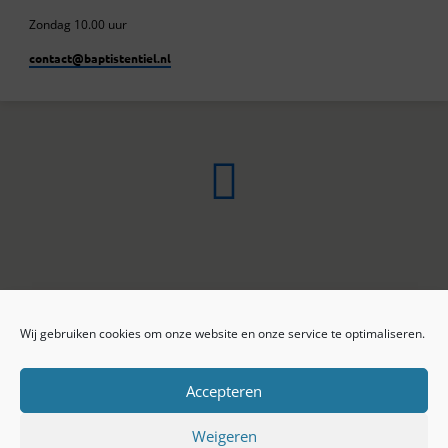
Zondag 10.00 uur
contact​@baptistentiel.nl
Wij gebruiken cookies om onze website en onze service te optimaliseren.
ONLINE ARCHIEF
CONTACT
Sprekers
ANBI
Preekseries
E-mail
Accepteren
Privacy beleid
Colofon
Weigeren