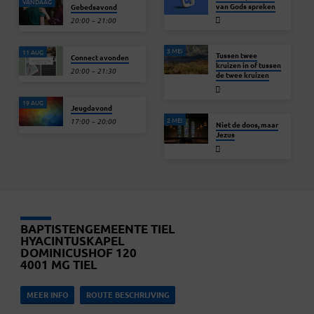
VANDAAG
van Gods spreken
Gebedsavond
20:00 – 21:00
3 MEI
11 AUG
Tussen twee
Connect avonden
kruizen in of tussen
20:00 – 21:30
de twee kruizen
19 AUG
Jeugdavond
2 MEI
17:00 – 20:00
Niet de doos, maar
Jezus
BAPTISTENGEMEENTE TIEL
HYACINTUSKAPEL
DOMINICUSHOF 120
4001 MG TIEL
MEER INFO
ROUTE BESCHRIJVING