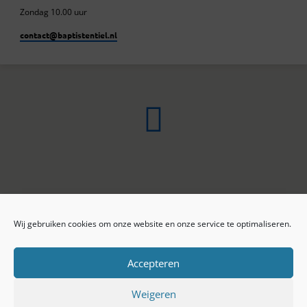
Zondag 10.00 uur
contact​@baptistentiel.nl
Wij gebruiken cookies om onze website en onze service te optimaliseren.
ONLINE ARCHIEF
CONTACT
Sprekers
ANBI
Preekseries
E-mail
Accepteren
Privacy beleid
Colofon
Weigeren