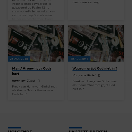
naar meer verlangt.
vader is onze bewaarder” is
gebaseerd op Psalm 121 en
staat volledig in het teken van
vertrouwen op God als onze
helper en beschermer. Harry
begint met de bekende woorden
over het opslaan van de ogen
naar de bergen en de vraag waar
onze hulp vandaan komt. Het
antwoord is duidelijk: onze hulp
komt van de Heer, de Schepper
van hemel en aarde. God wordt
neergezet als een wachter die
niet slaapt en niet…
26 AUG 2018
20 AUG 2017
Man / Vrouw naar Gods
Waarom grijpt God niet in ?
hart
Harry van Ginkel
Harry van Ginkel
Preek van Harry van Ginkel met
als thema “Waarom grijpt God
Preek van Harry van Ginkel met
niet in ?”
als thema “Man / Vrouw naar
Gods hart”
VOLGENDE
LAATSTE PREKEN