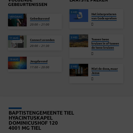
GEBEURTENISSEN
3 MEI
Het interpreteren
VANDAAG
van Gods spreken
Gebedsavond
20:00 – 21:00
3 MEI
11 AUG
Tussen twee
Connect avonden
kruizen in of tussen
20:00 – 21:30
de twee kruizen
19 AUG
Jeugdavond
2 MEI
17:00 – 20:00
Niet de doos, maar
Jezus
BAPTISTENGEMEENTE TIEL
HYACINTUSKAPEL
DOMINICUSHOF 120
4001 MG TIEL