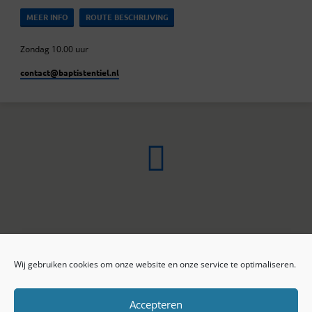
MEER INFO
ROUTE BESCHRIJVING
Zondag 10.00 uur
contact​@baptistentiel.nl
Wij gebruiken cookies om onze website en onze service te optimaliseren.
ONLINE ARCHIEF
CONTACT
Sprekers
ANBI
Preekseries
E-mail
Accepteren
Privacy beleid