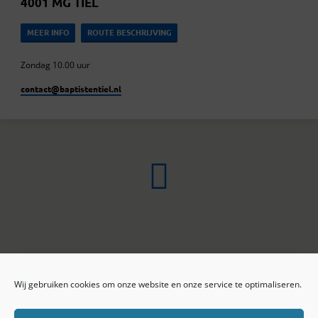
4001 MG TIEL
MEER INFO
ROUTE BESCHRIJVING
Zondag 10.00 uur
contact​@baptistentiel.nl
Wij gebruiken cookies om onze website en onze service te optimaliseren.
ONLINE ARCHIEF
CONTACT
Sprekers
ANBI
Preekseries
E-mail