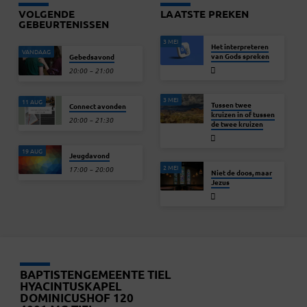
VOLGENDE
LAATSTE PREKEN
GEBEURTENISSEN
3 MEI
Het interpreteren
VANDAAG
van Gods spreken
Gebedsavond
20:00 – 21:00
3 MEI
11 AUG
Tussen twee
Connect avonden
kruizen in of tussen
20:00 – 21:30
de twee kruizen
19 AUG
Jeugdavond
2 MEI
17:00 – 20:00
Niet de doos, maar
Jezus
BAPTISTENGEMEENTE TIEL
HYACINTUSKAPEL
DOMINICUSHOF 120