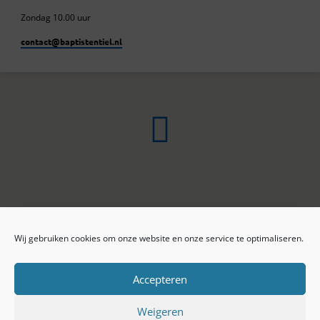
Zondag 10.00 uur
contact​@baptistentiel.nl
Wij gebruiken cookies om onze website en onze service te optimaliseren.
ONLINE ARCHIEF
CONTACT
Sprekers
ANBI
Preekseries
E-mail
Accepteren
Privacy beleid
Colofon
Weigeren