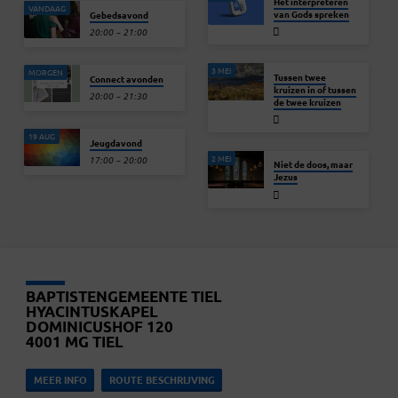
Het interpreteren
VANDAAG
van Gods spreken
Gebedsavond
20:00 – 21:00
3 MEI
MORGEN
Tussen twee
Connect avonden
kruizen in of tussen
20:00 – 21:30
de twee kruizen
19 AUG
Jeugdavond
2 MEI
17:00 – 20:00
Niet de doos, maar
Jezus
BAPTISTENGEMEENTE TIEL
HYACINTUSKAPEL
DOMINICUSHOF 120
4001 MG TIEL
MEER INFO
ROUTE BESCHRIJVING