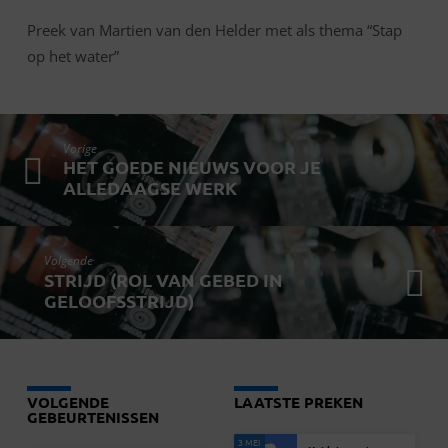
Preek van Martien van den Helder met als thema “Stap
op het water”
Vorige
HET GOEDE NIEUWS VOOR JE
ALLEDAAGSE WERK
Volgende
STRIJD (ROL VAN GEBED IN
GELOOFSSTRIJD)
VOLGENDE
LAATSTE PREKEN
GEBEURTENISSEN
3 MEI