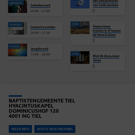
Het interpreteren
VANDAAG
van Gods spreken
Gebedsavond
20:00 – 21:00
3 MEI
MORGEN
Tussen twee
Connect avonden
kruizen in of tussen
20:00 – 21:30
de twee kruizen
19 AUG
Jeugdavond
2 MEI
17:00 – 20:00
Niet de doos, maar
Jezus
BAPTISTENGEMEENTE TIEL
HYACINTUSKAPEL
DOMINICUSHOF 120
4001 MG TIEL
MEER INFO
ROUTE BESCHRIJVING