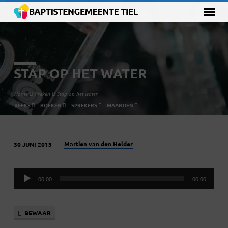
STAP OP HET WATER
Home
Preken
Stap op het water
REEKS
BOEKEN
SPREKERS
MAANDEN
Martien van den Helder
30 JUNI 2013
STAP
OP
Audiospeler
HET
00:00
00:00
WATER
BEWAAR