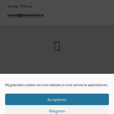
Zondag 10.00 uur
contact​@baptistentiel.nl
Wij gebruiken cookies om onze website en onze service te optimaliseren.
ONLINE ARCHIEF
CONTACT
Sprekers
ANBI
Preekseries
E-mail
Accepteren
Privacy beleid
Colofon
Weigeren