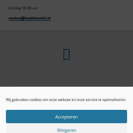
Zondag 10.00 uur
contact​@baptistentiel.nl
Wij gebruiken cookies om onze website en onze service te optimaliseren.
ONLINE ARCHIEF
CONTACT
Sprekers
ANBI
Preekseries
E-mail
Accepteren
Privacy beleid
Colofon
Weigeren