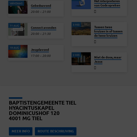
Het interpreteren
VANDAAG
van Gods spreken
Gebedsavond
20:00 – 21:00
3 MEI
11 AUG
Tussen twee
Connect avonden
kruizen in of tussen
20:00 – 21:30
de twee kruizen
19 AUG
Jeugdavond
2 MEI
17:00 – 20:00
Niet de doos, maar
Jezus
BAPTISTENGEMEENTE TIEL
HYACINTUSKAPEL
DOMINICUSHOF 120
4001 MG TIEL
MEER INFO
ROUTE BESCHRIJVING