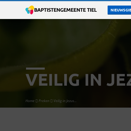
NIEUWSGIE
VEILIG IN J
Home
Preken
Veilig in Jezus…