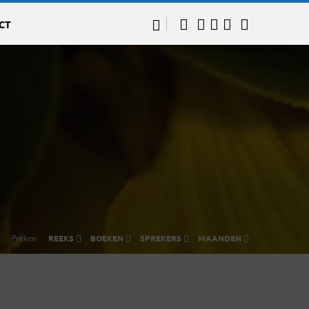
CT
Preken
REEKS
BOEKEN
SPREKERS
MAANDEN