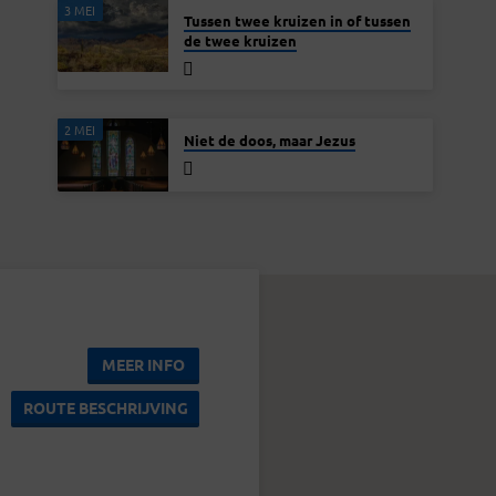
3 MEI
Tussen twee kruizen in of tussen
de twee kruizen
2 MEI
Niet de doos, maar Jezus
MEER INFO
ROUTE BESCHRIJVING