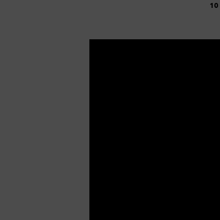
10
VEILIG
IN
JEZUS
ARMEN