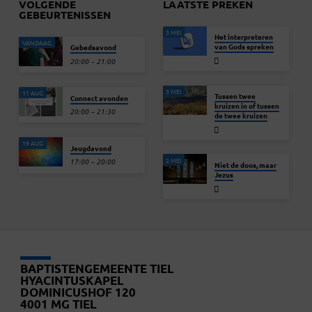
VOLGENDE
LAATSTE PREKEN
GEBEURTENISSEN
3 MEI
Het interpreteren
VANDAAG
van Gods spreken
Gebedsavond
20:00 – 21:00
3 MEI
11 AUG
Tussen twee
Connect avonden
kruizen in of tussen
20:00 – 21:30
de twee kruizen
19 AUG
Jeugdavond
2 MEI
17:00 – 20:00
Niet de doos, maar
Jezus
BAPTISTENGEMEENTE TIEL
HYACINTUSKAPEL
DOMINICUSHOF 120
4001 MG TIEL