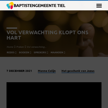
VOL VERWACHTING KLOPT ONS
HART
Home
Preken
Vol verwachting…
REEKS
BOEKEN
SPREKERS
MAANDEN
Menno Colijn
Het geschenk van Jezus
7 DECEMBER 2021
VOL
VERWACHTING
KLOPT
ONS
HART