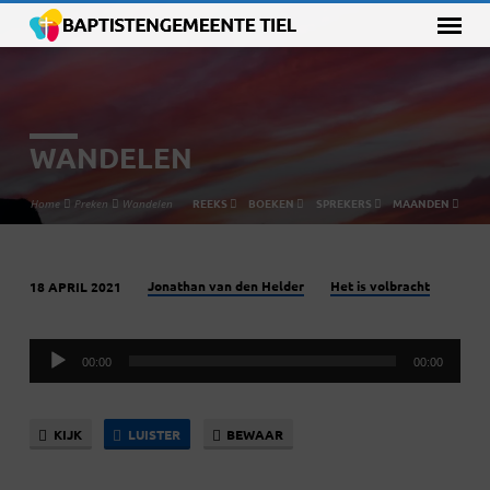
WANDELEN
REEKS
BOEKEN
SPREKERS
MAANDEN
Home
Preken
Wandelen
Jonathan van den Helder
Het is volbracht
18 APRIL 2021
WANDELEN
Audiospeler
00:00
00:00
KIJK
LUISTER
BEWAAR