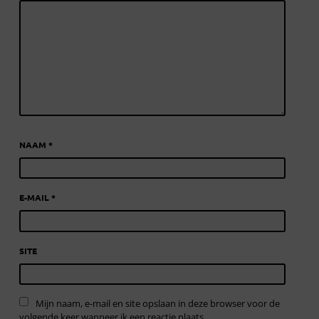
NAAM
*
E-MAIL
*
SITE
Mijn naam, e-mail en site opslaan in deze browser voor de
volgende keer wanneer ik een reactie plaats.