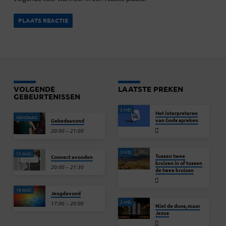
VOLGENDE
LAATSTE PREKEN
GEBEURTENISSEN
3 MEI
Het interpreteren
VANDAAG
van Gods spreken
Gebedsavond
20:00 – 21:00
3 MEI
11 AUG
Tussen twee
Connect avonden
kruizen in of tussen
20:00 – 21:30
de twee kruizen
19 AUG
Jeugdavond
2 MEI
17:00 – 20:00
Niet de doos, maar
Jezus