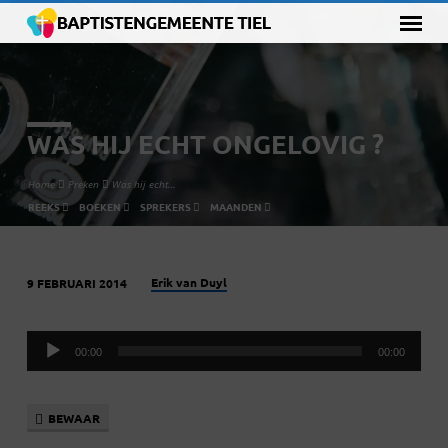
WAS HIJ ECHT ONGELOVIG ?
Home
Preken
Was hij echt…
REEKS
BOEKEN
SPREKERS
MAANDEN
Erik van Duyl
9 FEBRUARI 2014
WAS
HIJ
Audiospeler
ECHT
00:00
00:00
ONGELOVIG
?
BEWAAR