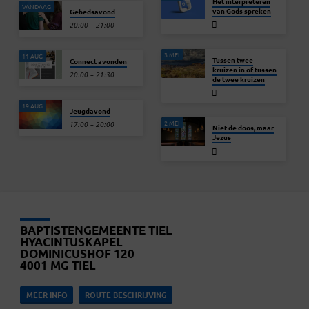
Het interpreteren
VANDAAG
van Gods spreken
Gebedsavond
20:00 – 21:00
3 MEI
11 AUG
Tussen twee
Connect avonden
kruizen in of tussen
20:00 – 21:30
de twee kruizen
19 AUG
Jeugdavond
2 MEI
17:00 – 20:00
Niet de doos, maar
Jezus
BAPTISTENGEMEENTE TIEL
HYACINTUSKAPEL
DOMINICUSHOF 120
4001 MG TIEL
MEER INFO
ROUTE BESCHRIJVING