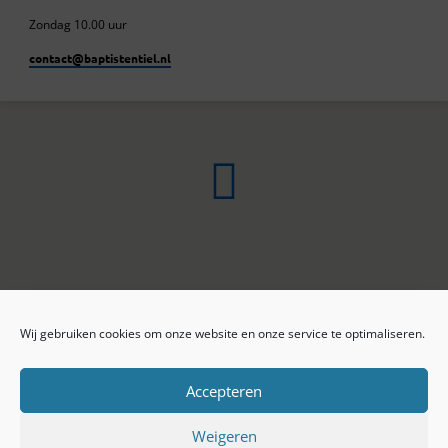
Zondag 10.00 uur
contact​@baptistentiel.nl
Wij gebruiken cookies om onze website en onze service te optimaliseren.
ONLINE ARCHIEF
CONTACT
Sprekers
ANBI
Preekseries
E-mail
Accepteren
Privacy beleid
Colofon
Weigeren