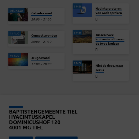
3 MEI
Het interpreteren
VANDAAG
van Gods spreken
Gebedsavond
20:00 – 21:00
3 MEI
11 AUG
Tussen twee
Connect avonden
kruizen in of tussen
20:00 – 21:30
de twee kruizen
19 AUG
Jeugdavond
2 MEI
17:00 – 20:00
Niet de doos, maar
Jezus
BAPTISTENGEMEENTE TIEL
HYACINTUSKAPEL
DOMINICUSHOF 120
4001 MG TIEL