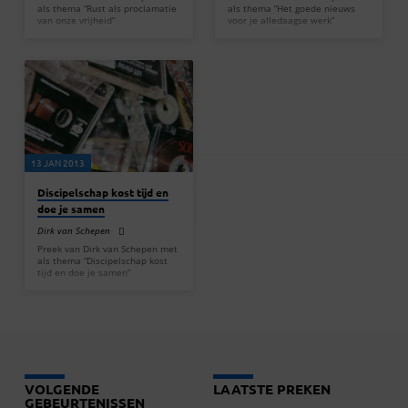
als thema “Rust als proclamatie
als thema “Het goede nieuws
van onze vrijheid”
voor je alledaagse werk”
13 JAN 2013
Discipelschap kost tijd en
doe je samen
Dirk van Schepen
Preek van Dirk van Schepen met
als thema “Discipelschap kost
tijd en doe je samen”
VOLGENDE
LAATSTE PREKEN
GEBEURTENISSEN