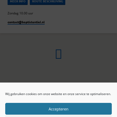
MEER INFO
ROUTE BESCHRIJVING
Zondag 10.00 uur
contact​@baptistentiel.nl
Wij gebruiken cookies om onze website en onze service te optimaliseren.
ONLINE ARCHIEF
CONTACT
Sprekers
ANBI
Preekseries
E-mail
Accepteren
Privacy beleid
Colofon