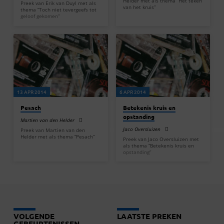
Helder met als thema “Het teken
Preek van Erik van Duyl met als
van het kruis”
thema “Toch niet tevergeefs tot
geloof gekomen”
13 APR 2014
6 APR 2014
Pesach
Betekenis kruis en
opstanding
Martien van den Helder
Jaco Oversluizen
Preek van Martien van den
Helder met als thema “Pesach”
Preek van Jaco Oversluizen met
als thema “Betekenis kruis en
opstanding”
VOLGENDE
LAATSTE PREKEN
GEBEURTENISSEN