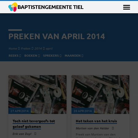
PREKEN VAN APRIL 2014
Home
Preken
2014
april
REEKS
BOEKEN
SPREKERS
MAANDEN
PREKEN
VAN
APRIL
2014
27 APR 2014
20 APR 2014
Toch niet tevergeefs tot
Het teken van het kruis
geloof gekomen
Martien van den Helder
Erik van Duyl
Preek van Martien van den