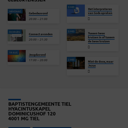
3 MEI
Het interpreteren
VANDAAG
van Gods spreken
Gebedsavond
20:00 – 21:00
3 MEI
MORGEN
Tussen twee
Connect avonden
kruizen in of tussen
20:00 – 21:30
de twee kruizen
19 AUG
Jeugdavond
2 MEI
17:00 – 20:00
Niet de doos, maar
Jezus
BAPTISTENGEMEENTE TIEL
HYACINTUSKAPEL
DOMINICUSHOF 120
4001 MG TIEL