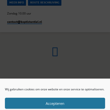
MEER INFO
ROUTE BESCHRIJVING
Zondag 10.00 uur
contact​@baptistentiel.nl
Wij gebruiken cookies om onze website en onze service te optimaliseren.
ONLINE ARCHIEF
CONTACT
Sprekers
ANBI
Preekseries
E-mail
Accepteren
Privacy beleid
Colofon