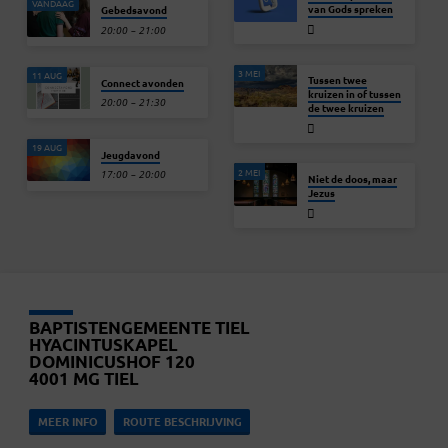
VANDAAG
van Gods spreken
Gebedsavond
20:00 – 21:00
3 MEI
11 AUG
Tussen twee
Connect avonden
kruizen in of tussen
20:00 – 21:30
de twee kruizen
19 AUG
Jeugdavond
2 MEI
17:00 – 20:00
Niet de doos, maar
Jezus
BAPTISTENGEMEENTE TIEL
HYACINTUSKAPEL
DOMINICUSHOF 120
4001 MG TIEL
MEER INFO
ROUTE BESCHRIJVING