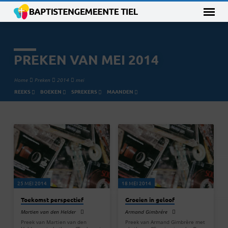
PREKEN VAN MEI 2014
Home
Preken
2014
mei
REEKS
BOEKEN
SPREKERS
MAANDEN
PREKEN
VAN
MEI
2014
25 MEI 2014
18 MEI 2014
Toekomst perspectief
Groeien in geloof
Martien van den Helder
Armand Gimbrére
Preek van Martien van den
Preek van Armand Gimbrère met