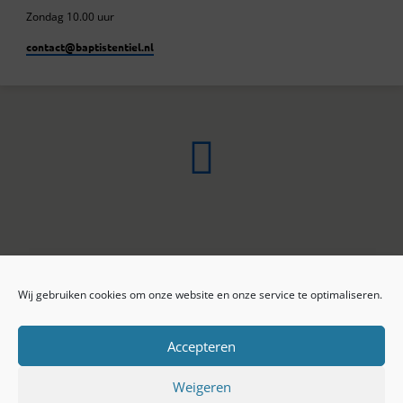
Zondag 10.00 uur
contact​@baptistentiel.nl
Wij gebruiken cookies om onze website en onze service te optimaliseren.
ONLINE ARCHIEF
CONTACT
Sprekers
ANBI
Preekseries
E-mail
Accepteren
Privacy beleid
Colofon
Weigeren