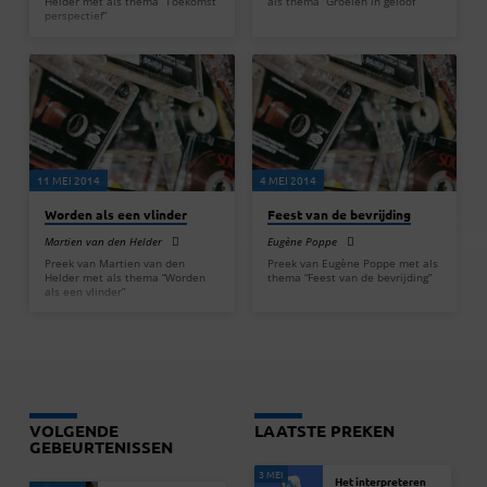
Helder met als thema “Toekomst
als thema “Groeien in geloof”
perspectief”
11 MEI 2014
4 MEI 2014
Worden als een vlinder
Feest van de bevrijding
Martien van den Helder
Eugène Poppe
Preek van Martien van den
Preek van Eugène Poppe met als
Helder met als thema “Worden
thema “Feest van de bevrijding”
als een vlinder”
VOLGENDE
LAATSTE PREKEN
GEBEURTENISSEN
3 MEI
Het interpreteren