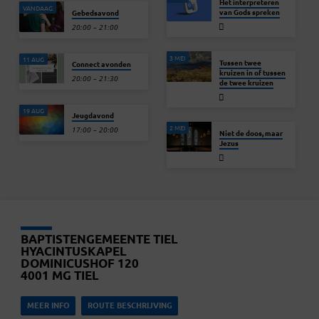
Het interpreteren
VANDAAG
van Gods spreken
Gebedsavond
20:00 – 21:00
3 MEI
11 AUG
Tussen twee
Connect avonden
kruizen in of tussen
20:00 – 21:30
de twee kruizen
19 AUG
Jeugdavond
2 MEI
17:00 – 20:00
Niet de doos, maar
Jezus
BAPTISTENGEMEENTE TIEL
HYACINTUSKAPEL
DOMINICUSHOF 120
4001 MG TIEL
MEER INFO
ROUTE BESCHRIJVING