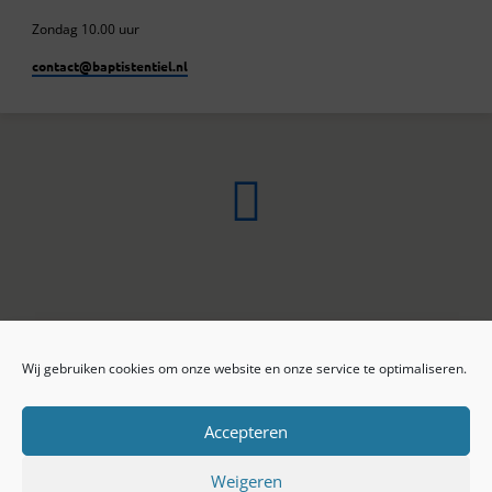
Zondag 10.00 uur
contact​@baptistentiel.nl
Wij gebruiken cookies om onze website en onze service te optimaliseren.
ONLINE ARCHIEF
CONTACT
Sprekers
ANBI
Preekseries
E-mail
Accepteren
Privacy beleid
Colofon
Weigeren