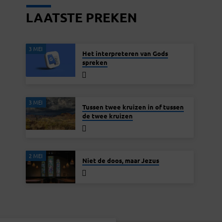
LAATSTE PREKEN
3 MEI
Het interpreteren van Gods
spreken
3 MEI
Tussen twee kruizen in of tussen
de twee kruizen
2 MEI
Niet de doos, maar Jezus