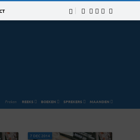
CT
Preken
REEKS
BOEKEN
SPREKERS
MAANDEN
7 DEC 2014