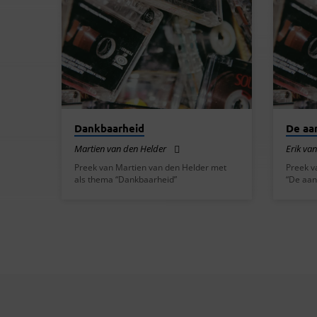
PREKEN
VAN
DECEMBER
2014
Dankbaarheid
De aa
Martien van den Helder
Erik va
Preek van Martien van den Helder met
Preek v
als thema “Dankbaarheid”
“De aan