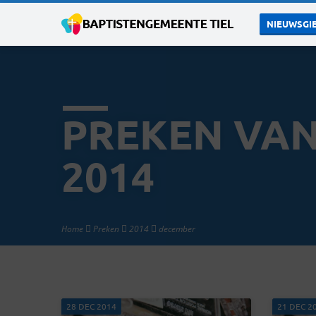
NIEUWSGIE
PREKEN VA
2014
Home
Preken
2014
december
28 DEC 2014
21 DEC 2