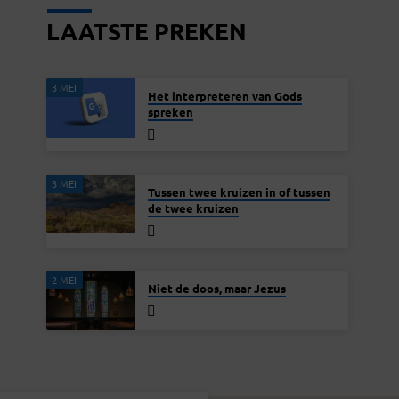
LAATSTE PREKEN
3 MEI
Het interpreteren van Gods
spreken
3 MEI
Tussen twee kruizen in of tussen
de twee kruizen
2 MEI
Niet de doos, maar Jezus