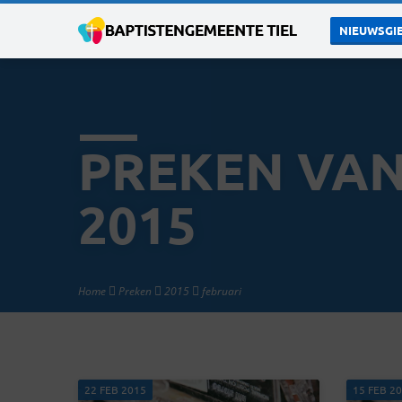
NIEUWSGIE
PREKEN VAN
2015
Home
Preken
2015
februari
22 FEB 2015
15 FEB 2