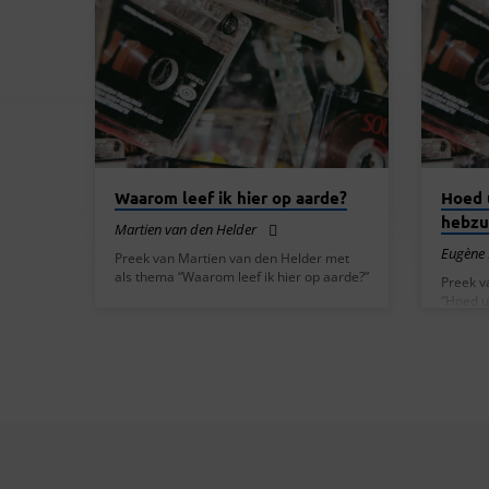
PREKEN
VAN
FEBRUARI
2015
Waarom leef ik hier op aarde?
Hoed 
hebzu
Martien van den Helder
Eugène
Preek van Martien van den Helder met
als thema “Waarom leef ik hier op aarde?”
Preek v
“Hoed u