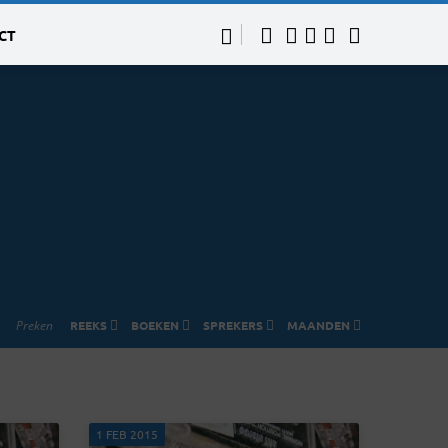
CT
Preken
REEKS
BOEKEN
SPREKERS
MAANDEN
1 FEB 2015