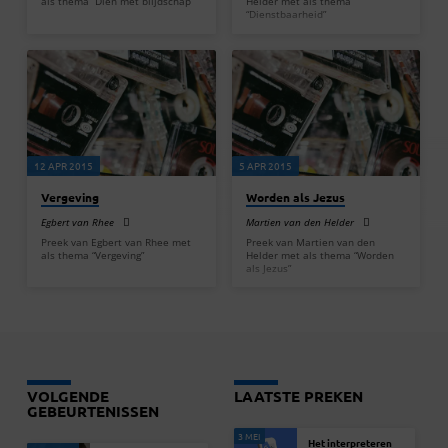
als thema “Dien met blijdschap”
Helder met als thema
“Dienstbaarheid”
12 APR 2015
5 APR 2015
Vergeving
Worden als Jezus
Egbert van Rhee
Martien van den Helder
Preek van Egbert van Rhee met
Preek van Martien van den
als thema “Vergeving”
Helder met als thema “Worden
als Jezus”
VOLGENDE
LAATSTE PREKEN
GEBEURTENISSEN
3 MEI
Het interpreteren