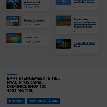
VANDAAG
van Gods spreken
Gebedsavond
20:00 – 21:00
3 MEI
MORGEN
Tussen twee
Connect avonden
kruizen in of tussen
20:00 – 21:30
de twee kruizen
19 AUG
Jeugdavond
2 MEI
17:00 – 20:00
Niet de doos, maar
Jezus
BAPTISTENGEMEENTE TIEL
HYACINTUSKAPEL
DOMINICUSHOF 120
4001 MG TIEL
MEER INFO
ROUTE BESCHRIJVING