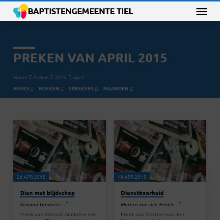
PREKEN VAN APRIL 2015
Home
Preken
2015
april
REEKS
BOEKEN
SPREKERS
MAANDEN
PREKEN
VAN
APRIL
2015
26 APR 2015
19 APR 2015
Dien met blijdschap
Dienstbaarheid
Armand Gimbrére
Martien van den Helder
Preek van Armand Gimbrère met
Preek van Martien van den