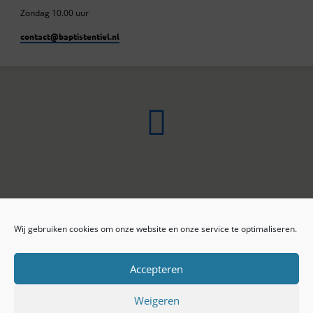
Zondag 10.00 uur
contact​@baptistentiel.nl
Wij gebruiken cookies om onze website en onze service te optimaliseren.
ONLINE ARCHIEF
CONTACT
Sprekers
ANBI
Preekseries
E-mail
Accepteren
Privacy beleid
Colofon
Weigeren