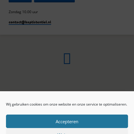
Zondag 10.00 uur
contact​@baptistentiel.nl
Wij gebruiken cookies om onze website en onze service te optimaliseren.
ONLINE ARCHIEF
CONTACT
Sprekers
ANBI
Preekseries
E-mail
Accepteren
Privacy beleid
Colofon