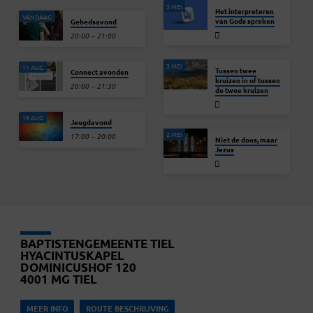
3 MEI
Het interpreteren
VANDAAG
van Gods spreken
Gebedsavond
20:00 – 21:00
3 MEI
11 AUG
Tussen twee
Connect avonden
kruizen in of tussen
20:00 – 21:30
de twee kruizen
19 AUG
Jeugdavond
2 MEI
17:00 – 20:00
Niet de doos, maar
Jezus
BAPTISTENGEMEENTE TIEL
HYACINTUSKAPEL
DOMINICUSHOF 120
4001 MG TIEL
MEER INFO
ROUTE BESCHRIJVING