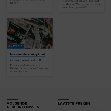
Preek van Egbert van Rhee met
tranen”
als thema “Waarom zou je heilig
leven hier op aarde?”
6 MRT 2016
Hosanna de Koning komt
Martien van den Helder
Preek van Martien van den
Helder met als thema “Hosanna
de Koning komt”
VOLGENDE
LAATSTE PREKEN
GEBEURTENISSEN