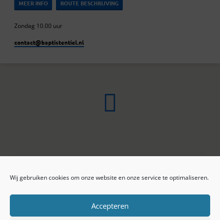
MEER INFO
ROUTE BESCHRIJVING
Zondag 10.00 uur
contact​@baptistentiel.nl
Wij gebruiken cookies om onze website en onze service te optimaliseren.
ONLINE ARCHIEF
CONTACT
Sprekers
ANBI
Preekseries
E-mail
Accepteren
Privacy beleid
Colofon