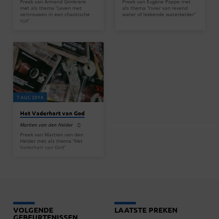
Preek van Armand Gimbrère
Preek van Eugène Poppe met
met als thema “Leven met
als thema “rivier van levend
vertrouwen in een chaotische
water of lekkende waterkelder”
tijd”
7 AUG 2016
Het Vaderhart van God
Martien van den Helder
Preek van Martien van den
Helder met als thema “Het
Vaderhart van God”
VOLGENDE
LAATSTE PREKEN
GEBEURTENISSEN