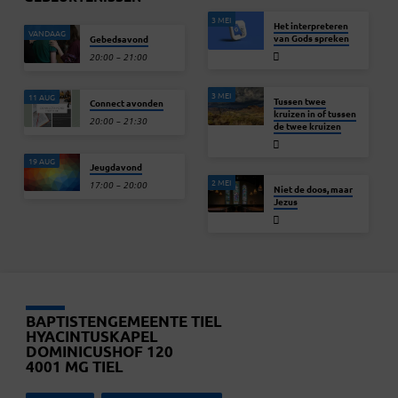
3 MEI
Het interpreteren
VANDAAG
van Gods spreken
Gebedsavond
20:00 – 21:00
3 MEI
11 AUG
Tussen twee
Connect avonden
kruizen in of tussen
20:00 – 21:30
de twee kruizen
19 AUG
Jeugdavond
2 MEI
17:00 – 20:00
Niet de doos, maar
Jezus
BAPTISTENGEMEENTE TIEL
HYACINTUSKAPEL
DOMINICUSHOF 120
4001 MG TIEL