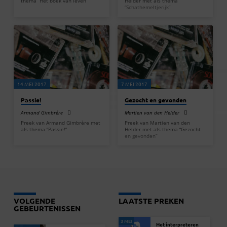
thema “Het boek van leven”
Helder met als thema
“Schathemeltjerijk”
14 MEI 2017
7 MEI 2017
Passie!
Gezocht en gevonden
Armand Gimbrére
Martien van den Helder
Preek van Armand Gimbrère met
Preek van Martien van den
als thema “Passie!”
Helder met als thema “Gezocht
en gevonden”
VOLGENDE
LAATSTE PREKEN
GEBEURTENISSEN
3 MEI
Het interpreteren