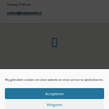
Zondag 10.00 uur
contact​@baptistentiel.nl
Wij gebruiken cookies om onze website en onze service te optimaliseren.
ONLINE ARCHIEF
CONTACT
Sprekers
ANBI
Preekseries
E-mail
Accepteren
Privacy beleid
Colofon
Weigeren