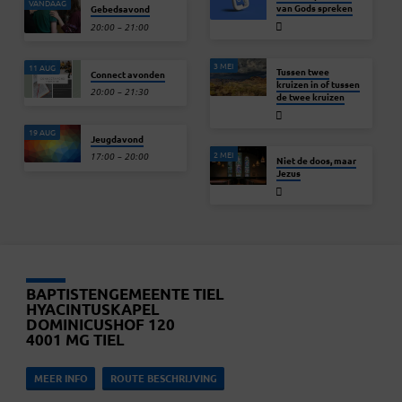
VANDAAG
van Gods spreken
Gebedsavond
20:00 – 21:00
3 MEI
11 AUG
Tussen twee
Connect avonden
kruizen in of tussen
20:00 – 21:30
de twee kruizen
19 AUG
Jeugdavond
2 MEI
17:00 – 20:00
Niet de doos, maar
Jezus
BAPTISTENGEMEENTE TIEL
HYACINTUSKAPEL
DOMINICUSHOF 120
4001 MG TIEL
MEER INFO
ROUTE BESCHRIJVING