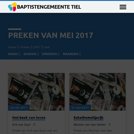
PREKEN VAN MEI 2017
Home
Preken
2017
mei
REEKS
BOEKEN
SPREKERS
MAANDEN
PREKEN
VAN
MEI
2017
28 MEI 2017
21 MEI 2017
Het boek van leven
Schathemeltjerijk
Erik van Duyl
Martien van den Helder
Preek van Erik van Duyl met als
Preek van Martien van den