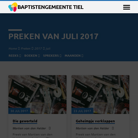
PREKEN VAN JULI 2017
Home
Preken
2017
juli
REEKS
BOEKEN
SPREKERS
MAANDEN
PREKEN
VAN
JULI
2017
30 JUL 2017
23 JUL 2017
Die geworteld
Geheimpje verklappen
Martien van den Helder
Martien van den Helder
Preek van Martien van den
Preek van Martien van den