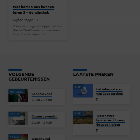
Wat bomen ons kunnen
leren 3 – de wijnstok
Eugène Poppe
Preek van Eugène Poppe met als
thema “Wat bomen ons kunnen
leren 3 – de wijnstok”
VOLGENDE
LAATSTE PREKEN
GEBEURTENISSEN
3 MEI
Het interpreteren
VANDAAG
van Gods spreken
Gebedsavond
20:00 – 21:00
3 MEI
11 AUG
Tussen twee
Connect avonden
kruizen in of tussen
20:00 – 21:30
de twee kruizen
19 AUG
Jeugdavond