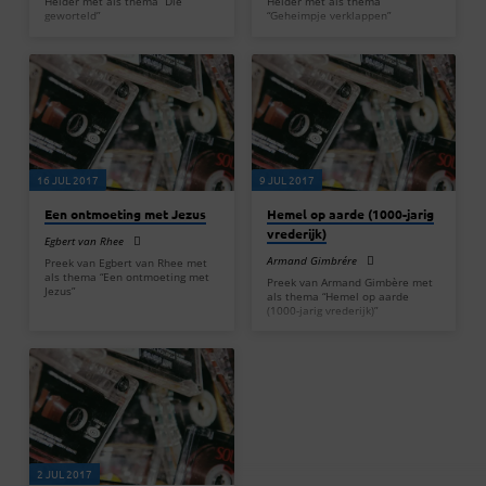
Helder met als thema “Die
Helder met als thema
geworteld”
“Geheimpje verklappen”
16 JUL 2017
9 JUL 2017
Een ontmoeting met Jezus
Hemel op aarde (1000-jarig
vrederijk)
Egbert van Rhee
Armand Gimbrére
Preek van Egbert van Rhee met
als thema “Een ontmoeting met
Preek van Armand Gimbère met
Jezus”
als thema “Hemel op aarde
(1000-jarig vrederijk)”
2 JUL 2017