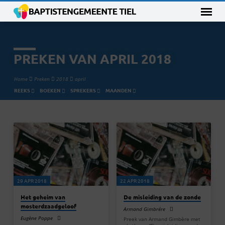
PREKEN VAN APRIL 2018
Home
Preken
2018
april
REEKS
BOEKEN
SPREKERS
MAANDEN
PREKEN
VAN
APRIL
2018
29 APR 2018
22 APR 2018
Het geheim van
De misleiding van de zonde
mosterdzaadgeloof
Armand Gimbrére
Eugène Poppe
Preek van Armand Gimbère met