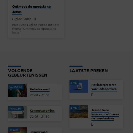
Ontmoet de opgestane
Jezus
Eugène Poppe
Preek van Eugène Poppe met als
thema “Ontmoet de opgestane
Jezus”
VOLGENDE
LAATSTE PREKEN
GEBEURTENISSEN
3 MEI
Het interpreteren
VANDAAG
van Gods spreken
Gebedsavond
20:00 – 21:00
3 MEI
MORGEN
Tussen twee
Connect avonden
kruizen in of tussen
20:00 – 21:30
de twee kruizen
19 AUG
Jeugdavond