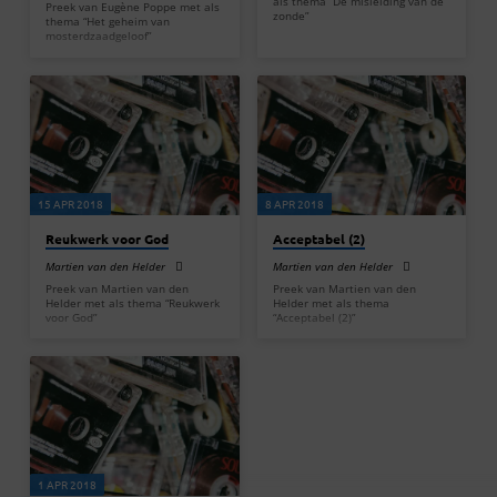
als thema “De misleiding van de
Preek van Eugène Poppe met als
zonde”
thema “Het geheim van
mosterdzaadgeloof”
15 APR 2018
8 APR 2018
Reukwerk voor God
Acceptabel (2)
Martien van den Helder
Martien van den Helder
Preek van Martien van den
Preek van Martien van den
Helder met als thema “Reukwerk
Helder met als thema
voor God”
“Acceptabel (2)”
1 APR 2018