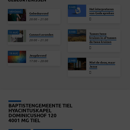
3 MEI
Het interpreteren
VANDAAG
van Gods spreken
Gebedsavond
20:00 – 21:00
3 MEI
11 AUG
Tussen twee
Connect avonden
kruizen in of tussen
20:00 – 21:30
de twee kruizen
19 AUG
Jeugdavond
2 MEI
17:00 – 20:00
Niet de doos, maar
Jezus
BAPTISTENGEMEENTE TIEL
HYACINTUSKAPEL
DOMINICUSHOF 120
4001 MG TIEL