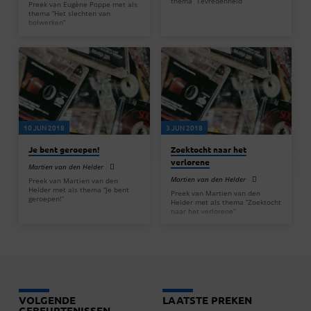
thema “Tevredenheid”
Preek van Eugène Poppe met als
thema “Het slechten van
bolwerken”
10 JUN 2018
3 JUN 2018
Je bent geroepen!
Zoektocht naar het
verlorene
Martien van den Helder
Martien van den Helder
Preek van Martien van den
Helder met als thema “Je bent
Preek van Martien van den
geroepen!”
Helder met als thema “Zoektocht
naar het verlorene”
VOLGENDE
LAATSTE PREKEN
GEBEURTENISSEN