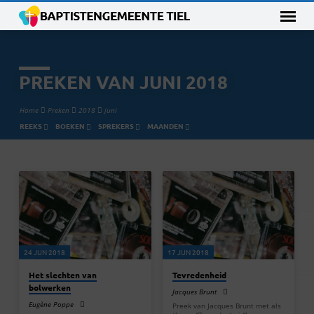
PREKEN VAN JUNI 2018
Home
Preken
2018
juni
REEKS
BOEKEN
SPREKERS
MAANDEN
PREKEN
VAN
JUNI
2018
24 JUN 2018
17 JUN 2018
Het slechten van
Tevredenheid
bolwerken
Jacques Brunt
Eugène Poppe
Preek van Jacques Brunt met als