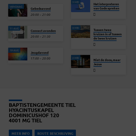
3 MEI
Het interpreteren
VANDAAG
van Gods spreken
Gebedsavond
20:00 – 21:00
3 MEI
11 AUG
Tussen twee
Connect avonden
kruizen in of tussen
20:00 – 21:30
de twee kruizen
19 AUG
Jeugdavond
2 MEI
17:00 – 20:00
Niet de doos, maar
Jezus
BAPTISTENGEMEENTE TIEL
HYACINTUSKAPEL
DOMINICUSHOF 120
4001 MG TIEL
MEER INFO
ROUTE BESCHRIJVING