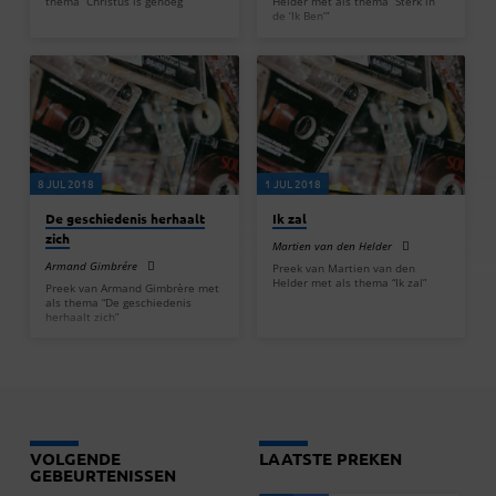
thema “Christus is genoeg”
Helder met als thema “Sterk in
de ‘Ik Ben’”
8 JUL 2018
1 JUL 2018
De geschiedenis herhaalt
Ik zal
zich
Martien van den Helder
Armand Gimbrére
Preek van Martien van den
Helder met als thema “Ik zal”
Preek van Armand Gimbrère met
als thema “De geschiedenis
herhaalt zich”
VOLGENDE
LAATSTE PREKEN
GEBEURTENISSEN