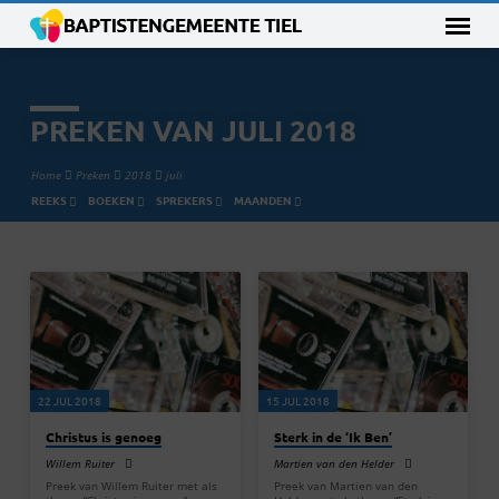
PREKEN VAN JULI 2018
Home
Preken
2018
juli
REEKS
BOEKEN
SPREKERS
MAANDEN
PREKEN
VAN
JULI
2018
22 JUL 2018
15 JUL 2018
Christus is genoeg
Sterk in de ‘Ik Ben’
Willem Ruiter
Martien van den Helder
Preek van Willem Ruiter met als
Preek van Martien van den