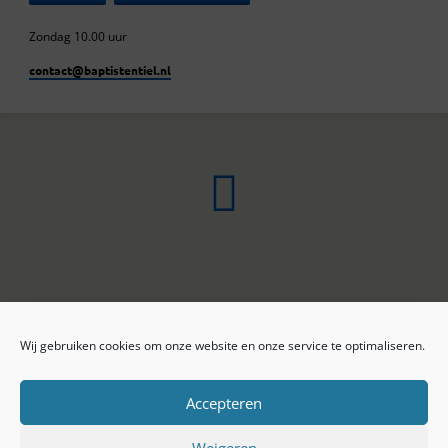
Zondag 10.00 uur
contact​@baptistentiel.nl
Wij gebruiken cookies om onze website en onze service te optimaliseren.
ONLINE ARCHIEF
CONTACT
Sprekers
ANBI
Preekseries
E-mail
Accepteren
Privacy beleid
Colofon
Weigeren