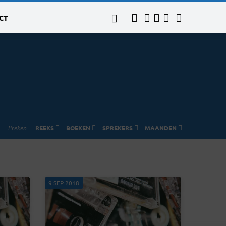
CT
Preken
REEKS
BOEKEN
SPREKERS
MAANDEN
9 SEP 2018