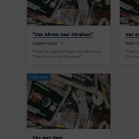
SEPTEMBER
2018
“Van Abram naar Abraham”
Van e
Eugène Poppe
Robin 
Preek van Eugène Poppe met als thema
Preek v
“”Van Abram naar Abraham””
“Van ee
2 SEP 2018
Eén met Hem