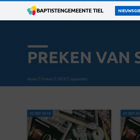
NIEUWSGIE
PREKEN VAN 
Home
Preken
2018
september
30 SEP 2018
23 SEP 2
PREKEN
VAN