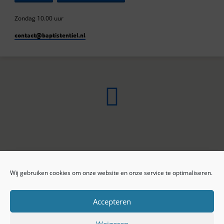
Zondag 10.00 uur
contact​@baptistentiel.nl
Wij gebruiken cookies om onze website en onze service te optimaliseren.
ONLINE ARCHIEF
CONTACT
Sprekers
ANBI
Preekseries
E-mail
Accepteren
Privacy beleid
Colofon
Weigeren