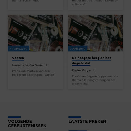
thema “Echte liefde”
Helder met als thema “Balken en
splinters”
14 APR 2019
7 APR 2019
Vasten
De hoogste berg en het
diepste dal
Martien van den Helder
Eugène Poppe
Preek van Martien van den
Helder met als thema “Vasten”
Preek van Eugène Poppe met als
thema “De hoogste berg en het
diepste dal”
VOLGENDE
LAATSTE PREKEN
GEBEURTENISSEN