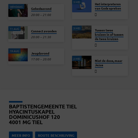
3 MEI
Het interpreteren
VANDAAG
van Gods spreken
Gebedsavond
20:00 – 21:00
3 MEI
11 AUG
Tussen twee
Connect avonden
kruizen in of tussen
20:00 – 21:30
de twee kruizen
19 AUG
Jeugdavond
2 MEI
17:00 – 20:00
Niet de doos, maar
Jezus
BAPTISTENGEMEENTE TIEL
HYACINTUSKAPEL
DOMINICUSHOF 120
4001 MG TIEL
MEER INFO
ROUTE BESCHRIJVING