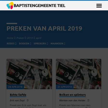
PREKEN VAN APRIL 2019
Home
Preken
2019
april
REEKS
BOEKEN
SPREKERS
MAANDEN
PREKEN
VAN
APRIL
2019
28 APR 2019
21 APR 2019
Echte liefde
Balken en splinters
Erik van Duyl
Martien van den Helder
Preek van Erik van Duyl met als
Preek van Martien van den