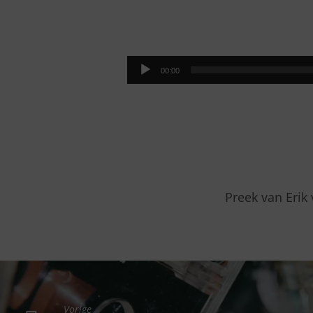
ECHTE
LIEFDE
Audiospeler
00:00
Preek van Erik
Vorige