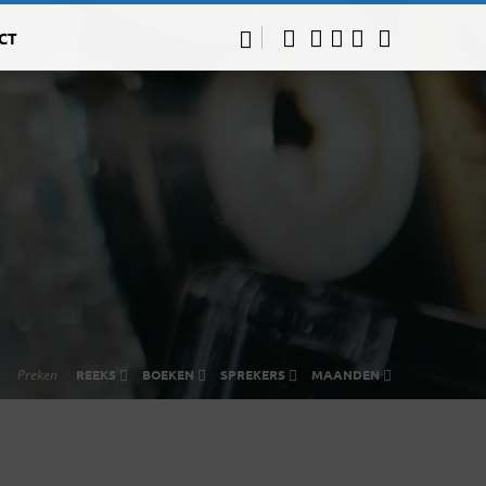
CT
Preken
REEKS
BOEKEN
SPREKERS
MAANDEN