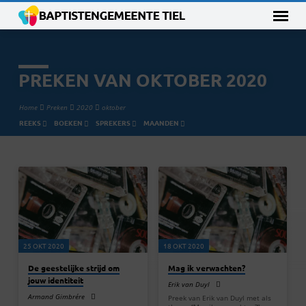
PREKEN VAN OKTOBER 2020
Home
Preken
2020
oktober
REEKS
BOEKEN
SPREKERS
MAANDEN
PREKEN
VAN
OKTOBER
2020
25 OKT 2020
18 OKT 2020
De geestelijke strijd om
Mag ik verwachten?
jouw identiteit
Erik van Duyl
Armand Gimbrére
Preek van Erik van Duyl met als