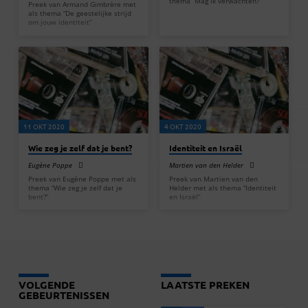
thema “Mag ik verwachten?”
Preek van Armand Gimbrère met
als thema “De geestelijke strijd
om jouw identiteit”
11 OKT 2020
4 OKT 2020
Wie zeg je zelf dat je bent?
Identiteit en Israël
Eugène Poppe
Martien van den Helder
Preek van Eugène Poppe met als
Preek van Martien van den
thema “Wie zeg je zelf dat je
Helder met als thema “Identiteit
bent?”
en Israël”
VOLGENDE
LAATSTE PREKEN
GEBEURTENISSEN