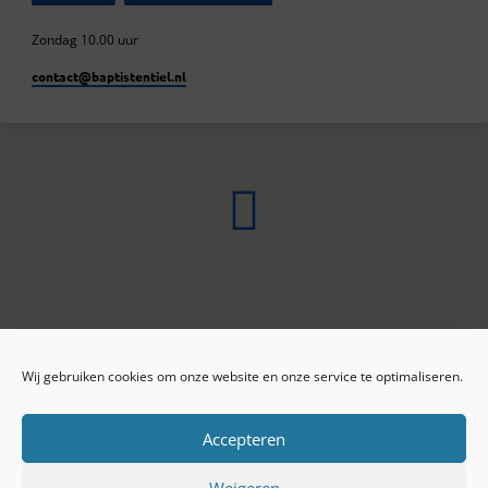
Zondag 10.00 uur
contact​@baptistentiel.nl
Wij gebruiken cookies om onze website en onze service te optimaliseren.
ONLINE ARCHIEF
CONTACT
Sprekers
ANBI
Preekseries
E-mail
Accepteren
Privacy beleid
Colofon
Weigeren