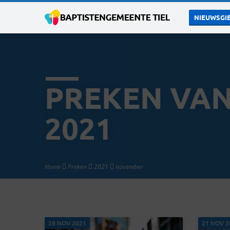
NIEUWSGIE
PREKEN VA
2021
Home
Preken
2021
november
28 NOV 2021
21 NOV 2