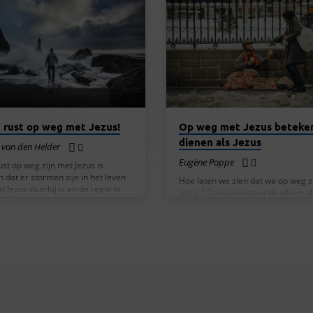
e rust op weg met Jezus!
Op weg met Jezus beteke
dienen als Jezus
 van den Helder
Eugène Poppe
rust op weg zijn met Jezus is
n dat er stormen zijn in het leven
Hoe laten we zien dat we op weg z
 Jezus daarbij is en de regie in
Jezus ? Dan kan natuurlijk alleen a
heeft en dat je dus geen zorgen
niet alleen met onszelf bezig zijn,
e maken! Martien gebruikt hierbij
juist omkijken naar onze naasten 
ende gedeelten uit de Bijbel. En
zoals Jezus deed overal waar hij 
wam naar hen toe, sprak met hen
Dit aan de hand van de onderstaa
 Mij is gegeven alle macht in hemel
bijbeltekst. Het was kort voor het
arde. Ga dan heen, onderwijs al
pesachfeest. Jezus wist dat zijn tijd
en, hen dopend in de Naam van…
gekomen was en dat hij uit de wer
terug zou keren naar de Vader. Hi
mensen die hem in de wereld…