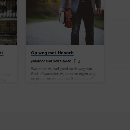
nt
Op weg met Henoch
Jonathan van den Helder
Wandelen wij wel goed op de weg van
God, of wandelen wij op onze eigen weg
ijn met
en proberen we dat met God te doen ?
ls we
Jonathan gebruikt de volgende
 maar
bijbelgedeelten in zijn preek. Toen Jered
net
162 jaar was, verwekte hij Henoch. Na de
kwam.
geboorte van Henoch leefde Jered nog
nde
800 jaar. Hij verwekte zonen en dochters.
In totaal leefde hij 962 jaar. Daarna stierf
hij. Toen Henoch 65 jaar was, verwekte hij
eld
Metuselach. Na de geboorte van
j had de
Metuselach leefde Henoch…