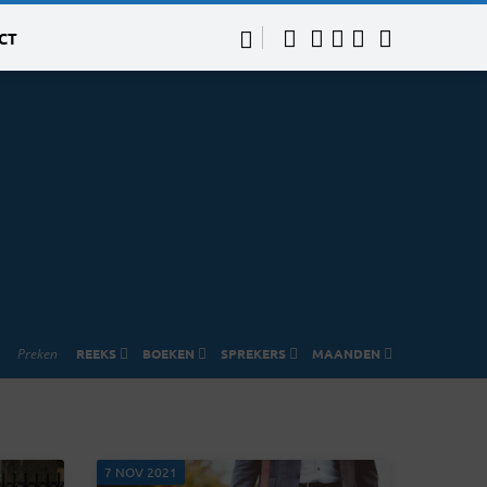
CT
Preken
REEKS
BOEKEN
SPREKERS
MAANDEN
7 NOV 2021