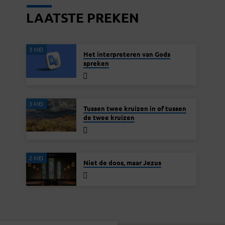
LAATSTE PREKEN
3 MEI
Het interpreteren van Gods
spreken
3 MEI
Tussen twee kruizen in of tussen
de twee kruizen
2 MEI
Niet de doos, maar Jezus