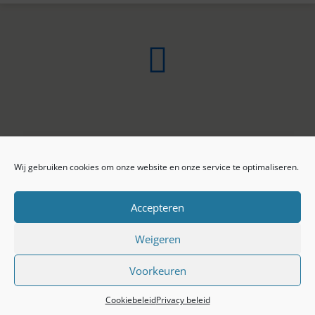
Wij gebruiken cookies om onze website en onze service te optimaliseren.
ONLINE ARCHIEF
CONTACT
Sprekers
ANBI
Preekseries
E-mail
Accepteren
Privacy beleid
Colofon
Weigeren
Voorkeuren
© 2026 Baptistengemeente Tiel.
Cookiebeleid
Privacy beleid