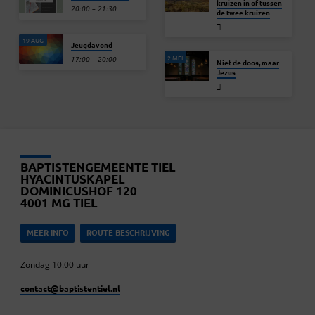
kruizen in of tussen
20:00 – 21:30
de twee kruizen
19 AUG
Jeugdavond
2 MEI
17:00 – 20:00
Niet de doos, maar
Jezus
BAPTISTENGEMEENTE TIEL
HYACINTUSKAPEL
DOMINICUSHOF 120
4001 MG TIEL
MEER INFO
ROUTE BESCHRIJVING
Zondag 10.00 uur
contact​@baptistentiel.nl