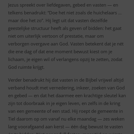
Jezus spreekt over liefdegaven, gebed en vasten — en
telkens benadrukt: “Doe het niet zoals de huichelaars …
maar doe het zo”. Hij legt uit dat vasten dezelfde
geestelijke structuur heeft als geven of bidden: het gaat
niet om uiterlijk vertoon of prestatie, maar om
verborgen overgave aan God. Vasten betekent dat je nét
die ene dag of dat ene moment bewust kiest om je
lichaam, je eigen wil of verlangens opzij te zetten, zodat
God ruimte krijgt.
Verder benadrukt hij dat vasten in de Bijbel vrijwel altijd
verband houdt met vernedering, inkeer, zoeken van God
en gebed — en dat het daarmee een krachtige sleutel kan
zijn tot doorbraak in je eigen leven, en zelfs in de kring
van een gemeente of een stad. Hij roept de gemeente in
Tiel daarom op om vanaf nu elke maandag — zes weken
lang voorafgaand aan kerst — één dag bewust te vasten