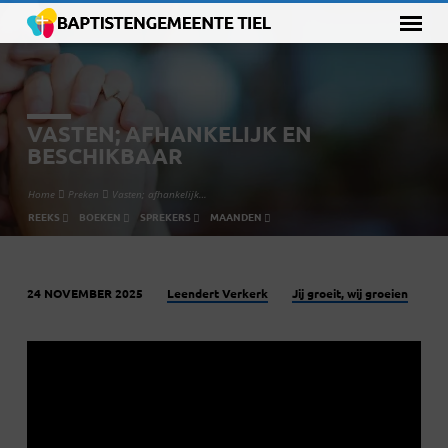
VASTEN; AFHANKELIJK EN
BESCHIKBAAR
Home
Preken
Vasten; afhankelijk…
REEKS
BOEKEN
SPREKERS
MAANDEN
Leendert Verkerk
Jij groeit, wij groeien
24 NOVEMBER 2025
VASTEN;
AFHANKELIJK
EN
BESCHIKBAAR