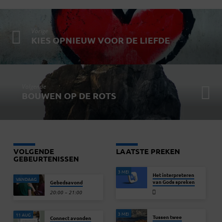
Vorige
KIES OPNIEUW VOOR DE LIEFDE
Volgende
BOUWEN OP DE ROTS
VOLGENDE
LAATSTE PREKEN
GEBEURTENISSEN
3 MEI
Het interpreteren
VANDAAG
van Gods spreken
Gebedsavond
20:00 – 21:00
3 MEI
11 AUG
Tussen twee
Connect avonden