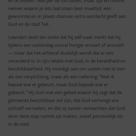
én te bidden. Niet per se full-fasten, maar tijd en ruimte
nemen waarin je iets laat staan (een maaltijd, een
gewoonte) en in plaats daarvan extra aandacht geeft aan
God en de stad Tiel.
Leendert deelt ten slotte dat hij zelf vaak merkt dat hij
tijdens een vastendag vooral honger ervaart of worstelt
— maar dat het achteraf duidelijk wordt dat er iets
veranderd is: in zijn relatie met God, in de bereidheid en
beschikbaarheid. Hij moedigt aan om vasten niet te zien
als een verplichting, maar als een oefening: “Niet ik
bepaal wat er gebeurt, maar God bepaalt wat er
gebeurt.” Hij sluit met een gebed waarin hij zegt dat de
gemeente beschikbaar wil zijn, dat God verhoogt wie
zichzelf vernedert, en dat zij samen verwachten dat God
door deze stap ruimte zal maken, zowel persoonlijk als
in de stad.