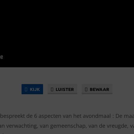
KIJK
LUISTER
BEWAAR
espreekt de 6 aspecten van het avondmaal : De maal
an verwachting, van gemeenschap, van de vreugde, v