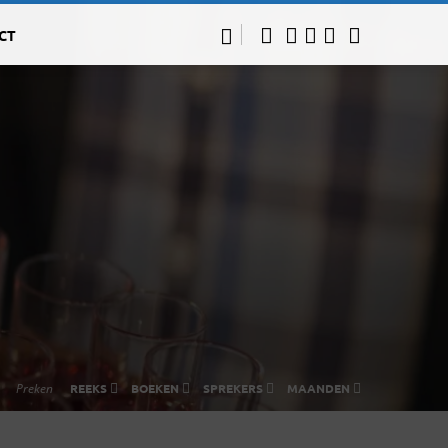
CT
Preken
REEKS
BOEKEN
SPREKERS
MAANDEN