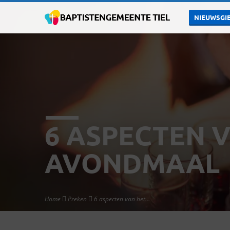
NIEUWSGIE
6 ASPECTEN 
AVONDMAAL
Home
Preken
6 aspecten van het…