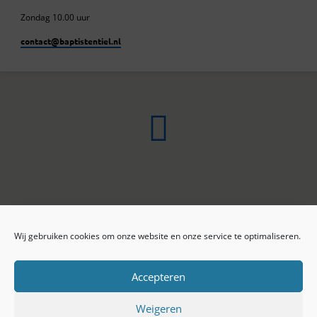
Zondag 10.00 uur
contact​@baptistentiel.nl
Wij gebruiken cookies om onze website en onze service te optimaliseren.
ONLINE ARCHIEF
CONTACT
Sprekers
ANBI
Preekseries
E-mail
Accepteren
Privacy beleid
Colofon
Weigeren