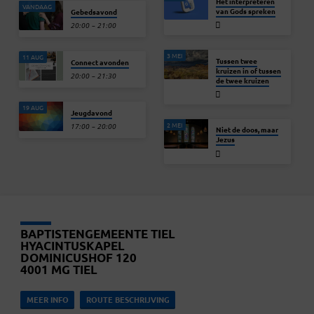
Het interpreteren
VANDAAG
van Gods spreken
Gebedsavond
20:00 – 21:00
3 MEI
11 AUG
Tussen twee
Connect avonden
kruizen in of tussen
20:00 – 21:30
de twee kruizen
19 AUG
Jeugdavond
2 MEI
17:00 – 20:00
Niet de doos, maar
Jezus
BAPTISTENGEMEENTE TIEL
HYACINTUSKAPEL
DOMINICUSHOF 120
4001 MG TIEL
MEER INFO
ROUTE BESCHRIJVING