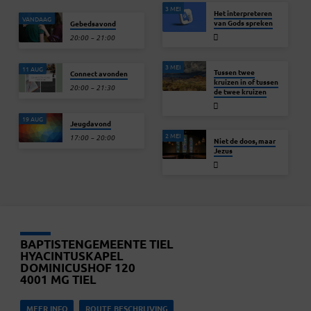
3 MEI
Het interpreteren
VANDAAG
van Gods spreken
Gebedsavond
20:00 – 21:00
3 MEI
11 AUG
Tussen twee
Connect avonden
kruizen in of tussen
20:00 – 21:30
de twee kruizen
19 AUG
Jeugdavond
2 MEI
17:00 – 20:00
Niet de doos, maar
Jezus
BAPTISTENGEMEENTE TIEL
HYACINTUSKAPEL
DOMINICUSHOF 120
4001 MG TIEL
MEER INFO
ROUTE BESCHRIJVING