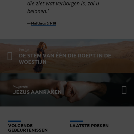
die ziet wat verborgen is, zal u
belonen.’
Mattheus 6:1-18
Vorige
DE STEM VAN ÉÉN DIE ROEPT IN DE
WOESTIJN
Volgende
JEZUS AANRAKEN
VOLGENDE
LAATSTE PREKEN
GEBEURTENISSEN