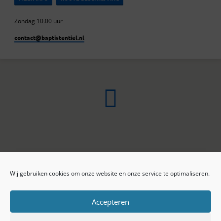
Zondag 10.00 uur
contact​@baptistentiel.nl
Wij gebruiken cookies om onze website en onze service te optimaliseren.
ONLINE ARCHIEF
CONTACT
Sprekers
ANBI
Preekseries
E-mail
Accepteren
Privacy beleid
Colofon