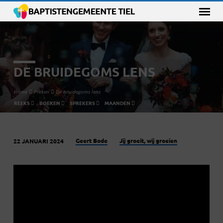
DE BRUIDEGOMS LENS
Home
Preken
De bruidegoms lens
REEKS
BOEKEN
SPREKERS
MAANDEN
Geert Bode
Jij groeit, wij groeien
22 JANUARI 2024
DE
BRUIDEGOMS
LENS