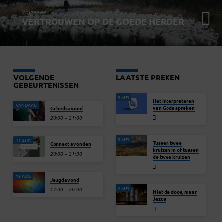
Volgende
VERTROUWEN OP DE GOEDE HERDER
VOLGENDE
LAATSTE PREKEN
GEBEURTENISSEN
3 MEI
Het interpreteren
VANDAAG
van Gods spreken
Gebedsavond
20:00 – 21:00
3 MEI
11 AUG
Tussen twee
Connect avonden
kruizen in of tussen
20:00 – 21:30
de twee kruizen
19 AUG
Jeugdavond
2 MEI
17:00 – 20:00
Niet de doos, maar
Jezus