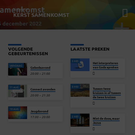
Volgende
KERST SAMENKOMST
VOLGENDE
LAATSTE PREKEN
GEBEURTENISSEN
3 MEI
Het interpreteren
VANDAAG
van Gods spreken
Gebedsavond
20:00 – 21:00
3 MEI
11 AUG
Tussen twee
Connect avonden
kruizen in of tussen
20:00 – 21:30
de twee kruizen
19 AUG
Jeugdavond
2 MEI
17:00 – 20:00
Niet de doos, maar
Jezus