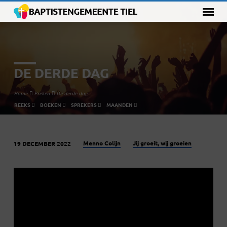
DE DERDE DAG
Home
Preken
De derde dag
REEKS
BOEKEN
SPREKERS
MAANDEN
Menno Colijn
Jij groeit, wij groeien
19 DECEMBER 2022
DE
DERDE
DAG