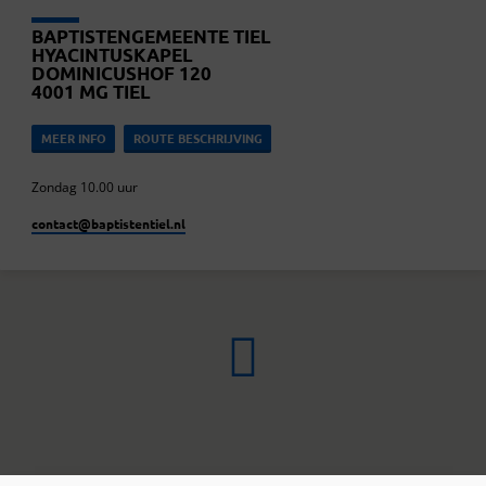
BAPTISTENGEMEENTE TIEL
HYACINTUSKAPEL
DOMINICUSHOF 120
4001 MG TIEL
MEER INFO
ROUTE BESCHRIJVING
Zondag 10.00 uur
contact​@baptistentiel.nl