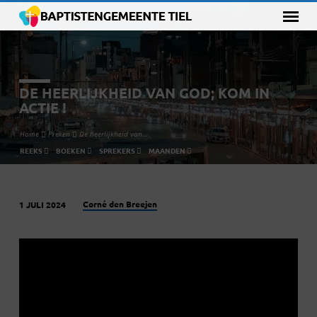
DE HEERLIJKHEID VAN GOD; KOM IN
ACTIE !
Home
Preken
De heerlijkheid van…
REEKS
BOEKEN
SPREKERS
MAANDEN
Corné den Breejen
1 JULI 2024
DE
HEERLIJKHEID
VAN
GOD;
KOM
IN