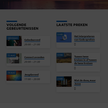
VOLGENDE
LAATSTE PREKEN
GEBEURTENISSEN
3 MEI
Het interpreteren
VANDAAG
van Gods spreken
Gebedsavond
20:00 – 21:00
3 MEI
11 AUG
Tussen twee
Connect avonden
kruizen in of tussen
20:00 – 21:30
de twee kruizen
19 AUG
Jeugdavond
2 MEI
17:00 – 20:00
Niet de doos, maar
Jezus