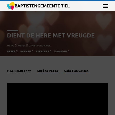
DIENT DE HERE MET VREUGDE
Home
Preken
Dient de Here met…
REEKS
BOEKEN
SPREKERS
MAANDEN
Eugène Poppe
Gebed en vasten
2 JANUARI 2022
DIENT
DE
HERE
MET
VREUGDE