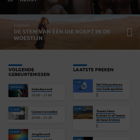
Volgende
DE STEM VAN ÉÉN DIE ROEPT IN DE
WOESTIJN
VOLGENDE
LAATSTE PREKEN
GEBEURTENISSEN
3 MEI
Het interpreteren
VANDAAG
van Gods spreken
Gebedsavond
20:00 – 21:00
3 MEI
11 AUG
Tussen twee
Connect avonden
kruizen in of tussen
20:00 – 21:30
de twee kruizen
19 AUG
Jeugdavond
2 MEI