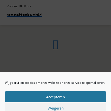
Zondag 10.00 uur
contact​@baptistentiel.nl
Wij gebruiken cookies om onze website en onze service te optimaliseren.
ONLINE ARCHIEF
CONTACT
Sprekers
ANBI
Preekseries
E-mail
Accepteren
Privacy beleid
Colofon
Weigeren