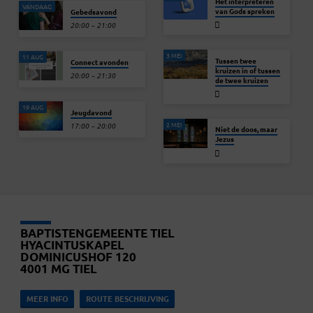
Het interpreteren
VANDAAG
van Gods spreken
Gebedsavond
20:00 – 21:00
3 MEI
11 AUG
Tussen twee
Connect avonden
kruizen in of tussen
20:00 – 21:30
de twee kruizen
19 AUG
Jeugdavond
2 MEI
17:00 – 20:00
Niet de doos, maar
Jezus
BAPTISTENGEMEENTE TIEL
HYACINTUSKAPEL
DOMINICUSHOF 120
4001 MG TIEL
MEER INFO
ROUTE BESCHRIJVING