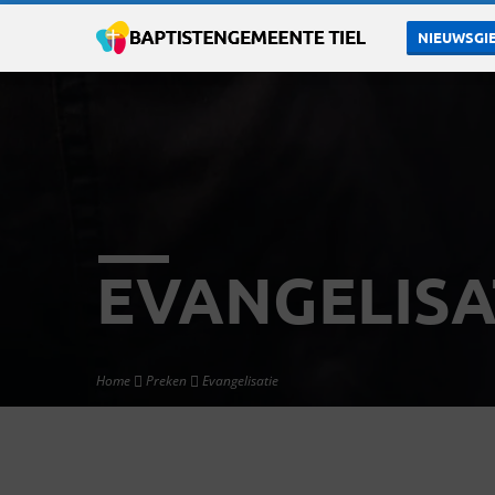
NIEUWSGIE
EVANGELISA
Home
Preken
Evangelisatie