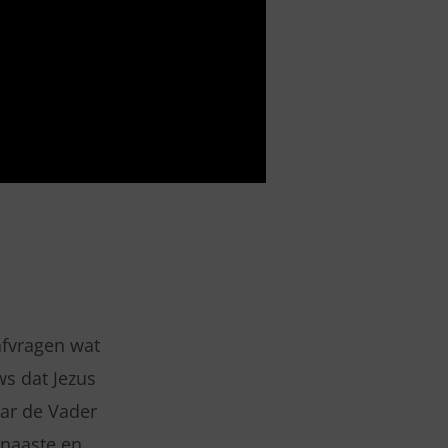
afvragen wat
s dat Jezus
ar de Vader
 naaste en