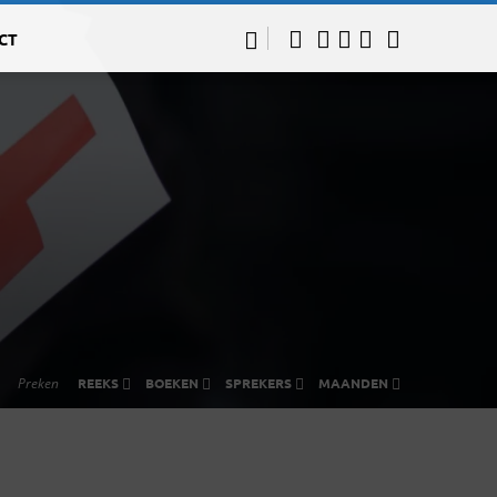
CT
Preken
REEKS
BOEKEN
SPREKERS
MAANDEN