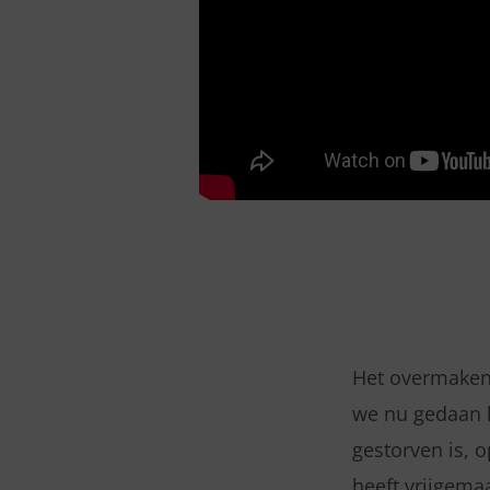
Het overmaken 
we nu gedaan h
gestorven is, 
heeft vrijgema