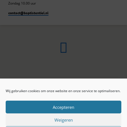
Zondag 10.00 uur
contact​@baptistentiel.nl
Wij gebruiken cookies om onze website en onze service te optimaliseren.
ONLINE ARCHIEF
CONTACT
Sprekers
ANBI
Preekseries
E-mail
Accepteren
Privacy beleid
Colofon
Weigeren