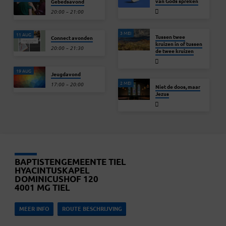
van Gods spreken
Gebedsavond
20:00 – 21:00
3 MEI
11 AUG
Tussen twee
Connect avonden
kruizen in of tussen
20:00 – 21:30
de twee kruizen
19 AUG
Jeugdavond
2 MEI
17:00 – 20:00
Niet de doos, maar
Jezus
BAPTISTENGEMEENTE TIEL
HYACINTUSKAPEL
DOMINICUSHOF 120
4001 MG TIEL
MEER INFO
ROUTE BESCHRIJVING