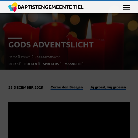
GODS ADVENTSLICHT
Home
Preken
Gods adventslicht
REEKS
BOEKEN
SPREKERS
MAANDEN
Corné den Breejen
Jij groeit, wij groeien
28 DECEMBER 2025
GODS
ADVENTSLICHT