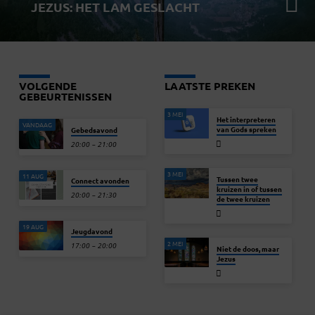
JEZUS: HET LAM GESLACHT
VOLGENDE
LAATSTE PREKEN
GEBEURTENISSEN
3 MEI
Het interpreteren
VANDAAG
van Gods spreken
Gebedsavond
20:00 – 21:00
3 MEI
11 AUG
Tussen twee
Connect avonden
kruizen in of tussen
20:00 – 21:30
de twee kruizen
19 AUG
Jeugdavond
2 MEI
17:00 – 20:00
Niet de doos, maar
Jezus