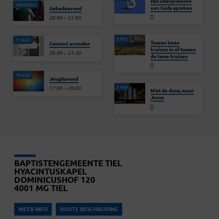
Het interpreteren
VANDAAG
van Gods spreken
Gebedsavond
20:00 – 21:00
3 MEI
11 AUG
Tussen twee
Connect avonden
kruizen in of tussen
20:00 – 21:30
de twee kruizen
19 AUG
Jeugdavond
2 MEI
17:00 – 20:00
Niet de doos, maar
Jezus
BAPTISTENGEMEENTE TIEL
HYACINTUSKAPEL
DOMINICUSHOF 120
4001 MG TIEL
MEER INFO
ROUTE BESCHRIJVING