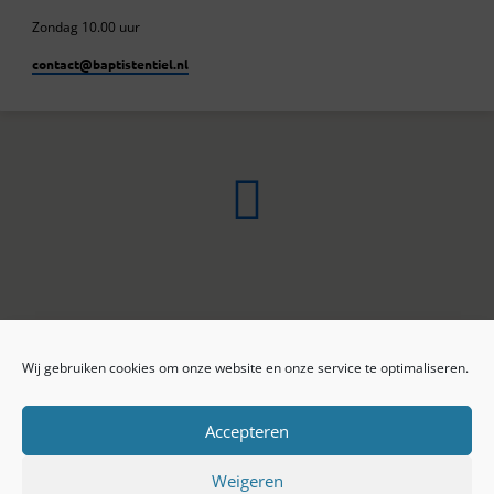
Zondag 10.00 uur
contact​@baptistentiel.nl
Wij gebruiken cookies om onze website en onze service te optimaliseren.
ONLINE ARCHIEF
CONTACT
Sprekers
ANBI
Preekseries
E-mail
Accepteren
Privacy beleid
Colofon
Weigeren