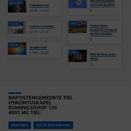
Het interpreteren
VANDAAG
van Gods spreken
Gebedsavond
20:00 – 21:00
3 MEI
11 AUG
Tussen twee
Connect avonden
kruizen in of tussen
20:00 – 21:30
de twee kruizen
19 AUG
Jeugdavond
2 MEI
17:00 – 20:00
Niet de doos, maar
Jezus
BAPTISTENGEMEENTE TIEL
HYACINTUSKAPEL
DOMINICUSHOF 120
4001 MG TIEL
MEER INFO
ROUTE BESCHRIJVING