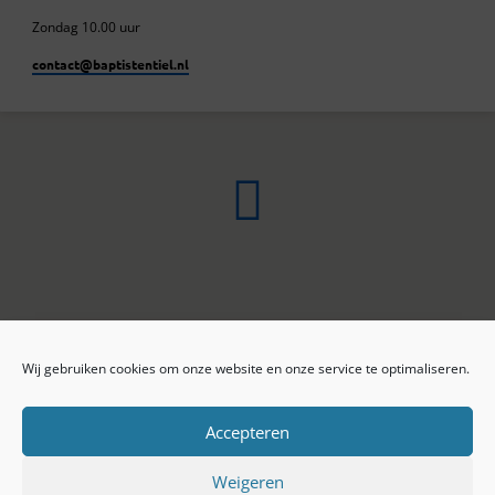
Zondag 10.00 uur
contact​@baptistentiel.nl
Wij gebruiken cookies om onze website en onze service te optimaliseren.
ONLINE ARCHIEF
CONTACT
Sprekers
ANBI
Preekseries
E-mail
Accepteren
Privacy beleid
Colofon
Weigeren