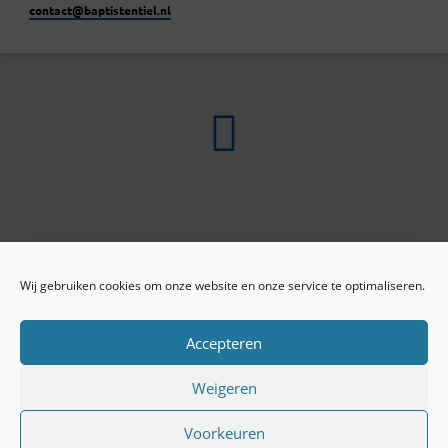
contact​@baptistentiel.nl
Wij gebruiken cookies om onze website en onze service te optimaliseren.
ONLINE ARCHIEF
CONTACT
Sprekers
ANBI
Preekseries
E-mail
Accepteren
Privacy beleid
Colofon
Weigeren
Voorkeuren