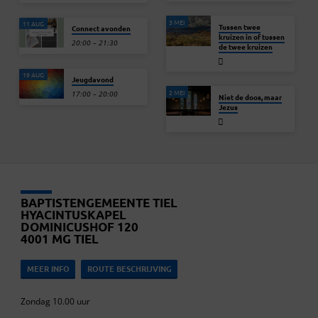
3 MEI
11 AUG
Tussen twee
Connect avonden
kruizen in of tussen
20:00 – 21:30
de twee kruizen
19 AUG
Jeugdavond
2 MEI
17:00 – 20:00
Niet de doos, maar
Jezus
BAPTISTENGEMEENTE TIEL
HYACINTUSKAPEL
DOMINICUSHOF 120
4001 MG TIEL
MEER INFO
ROUTE BESCHRIJVING
Zondag 10.00 uur