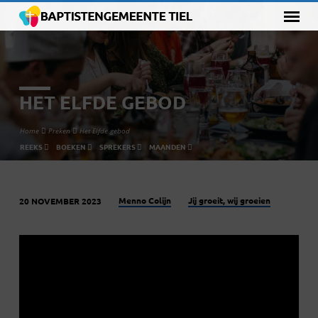
HET ELFDE GEBOD
Home
Preken
Het Elfde gebod
REEKS
BOEKEN
SPREKERS
MAANDEN
Menno Colijn
Jij groeit, wij groeien
20 NOVEMBER 2023
HET
ELFDE
GEBOD