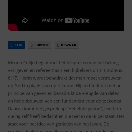
KIJK
LUISTER
BEWAAR
Menno Colijn begint met het bespreken van het belang
van geven en refereert aan een bijbelvers uit 1 Timoteüs
6:17. Hierin wordt benadrukt dat men moet vertrouwen
op God in plaats van op rijkdom. Hij verbindt dit met het
principe van geven en benadrukt de vreugde van delen
en het opbouwen van een fundament voor de toekomst.
Daarna komt het gesprek op “Het elfde gebod”, een term
die hij zelf heeft bedacht en die niet in de Bijbel staat. Het
staat voor het idee van genieten van het leven. De
spreker deelt persoonlijke ervaringen, waaronder het