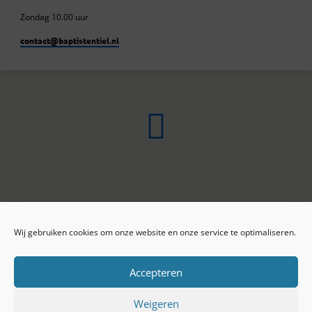
Zondag 10.00 uur
contact​@baptistentiel.nl
Wij gebruiken cookies om onze website en onze service te optimaliseren.
ONLINE ARCHIEF
CONTACT
Sprekers
ANBI
Preekseries
E-mail
Accepteren
Privacy beleid
Colofon
Weigeren