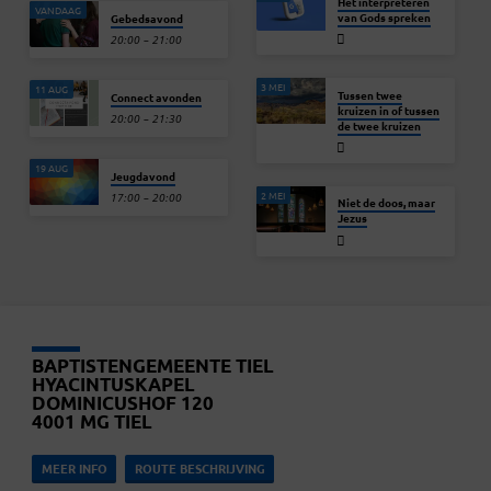
Het interpreteren
VANDAAG
van Gods spreken
Gebedsavond
20:00 – 21:00
3 MEI
11 AUG
Tussen twee
Connect avonden
kruizen in of tussen
20:00 – 21:30
de twee kruizen
19 AUG
Jeugdavond
2 MEI
17:00 – 20:00
Niet de doos, maar
Jezus
BAPTISTENGEMEENTE TIEL
HYACINTUSKAPEL
DOMINICUSHOF 120
4001 MG TIEL
MEER INFO
ROUTE BESCHRIJVING