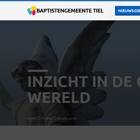
NIEUWSGIE
INZICHT IN DE
WERELD
Home
Preken
Inzicht in de…