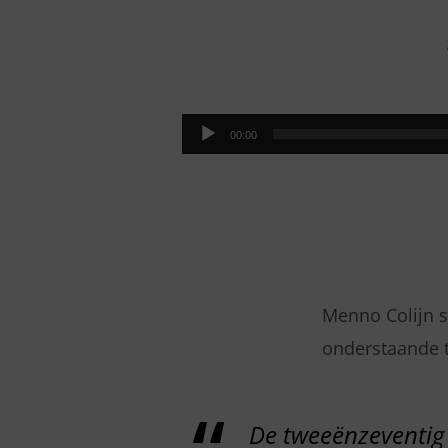
INZICHT
IN
Audiospeler
00:00
DE
GEESTELIJKE
WERELD
Menno Colijn sp
onderstaande te
De tweeënzeventig 