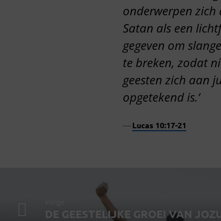
onderwerpen zich a
Satan als een licht
gegeven om slange
te breken, zodat ni
geesten zich aan j
opgetekend is.’
Lucas 10:17-21
Vorige
DE GEESTELIJKE GROEI VAN JOZ