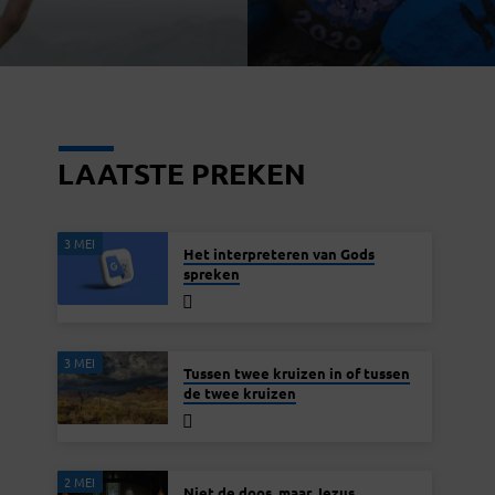
LAATSTE PREKEN
3 MEI
Het interpreteren van Gods
spreken
3 MEI
Tussen twee kruizen in of tussen
de twee kruizen
2 MEI
Niet de doos, maar Jezus