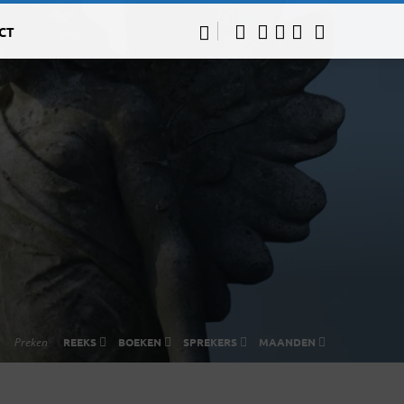
CT
Preken
REEKS
BOEKEN
SPREKERS
MAANDEN