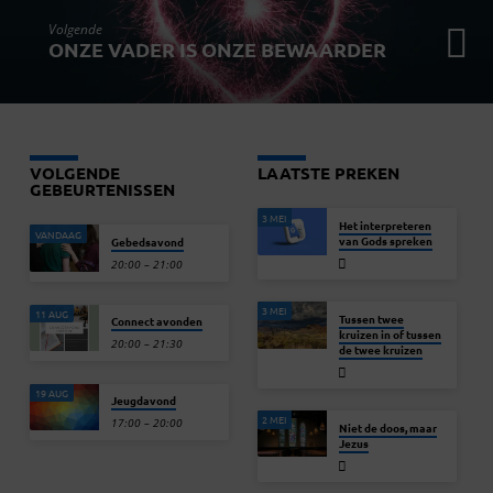
Volgende
ONZE VADER IS ONZE BEWAARDER
VOLGENDE
LAATSTE PREKEN
GEBEURTENISSEN
3 MEI
Het interpreteren
VANDAAG
van Gods spreken
Gebedsavond
20:00 – 21:00
3 MEI
11 AUG
Tussen twee
Connect avonden
kruizen in of tussen
20:00 – 21:30
de twee kruizen
19 AUG
Jeugdavond
2 MEI
17:00 – 20:00
Niet de doos, maar
Jezus