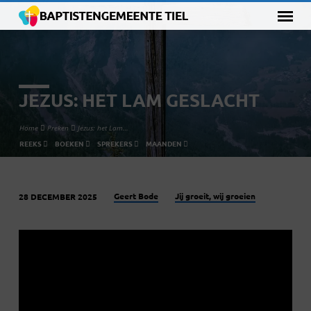
JEZUS: HET LAM GESLACHT
Home
Preken
Jezus: het Lam…
REEKS
BOEKEN
SPREKERS
MAANDEN
Geert Bode
Jij groeit, wij groeien
28 DECEMBER 2025
JEZUS:
HET
LAM
GESLACHT